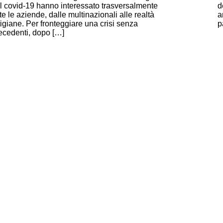
l covid-19 hanno interessato trasversalmente
d
tte le aziende, dalle multinazionali alle realtà
a
tigiane. Per fronteggiare una crisi senza
p
ecedenti, dopo […]