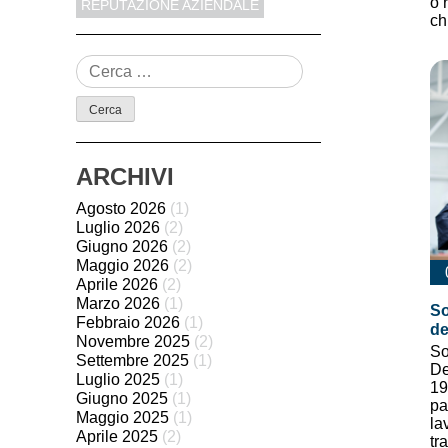
o 
REPUTAZIONE AZIENDALE
ch
Ricerca
per:
ARCHIVI
Agosto 2026
(1)
Luglio 2026
(2)
Giugno 2026
(2)
Maggio 2026
(2)
Aprile 2026
(2)
Marzo 2026
(1)
So
Febbraio 2026
(1)
de
Novembre 2025
(2)
So
Settembre 2025
(1)
De
Luglio 2025
(1)
19
Giugno 2025
(1)
pa
Maggio 2025
(1)
la
Aprile 2025
(2)
tr