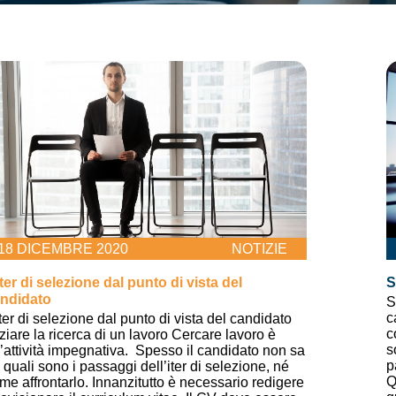
18 DICEMBRE 2020
NOTIZIE
iter di selezione dal punto di vista del
S
ndidato
S
c
iter di selezione dal punto di vista del candidato
c
iziare la ricerca di un lavoro Cercare lavoro è
s
’attività impegnativa. Spesso il candidato non sa
p
 quali sono i passaggi dell’iter di selezione, né
Q
me affrontarlo. Innanzitutto è necessario redigere