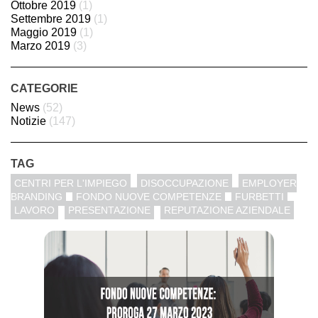
Ottobre 2019
(1)
Settembre 2019
(1)
Maggio 2019
(1)
Marzo 2019
(3)
CATEGORIE
News
(52)
Notizie
(147)
TAG
CENTRI PER L'IMPIEGO
DISOCCUPAZIONE
EMPLOYER
BRANDING
FONDO NUOVE COMPETENZE
FURBETTI
LAVORO
PRESENTAZIONE
REPUTAZIONE AZIENDALE