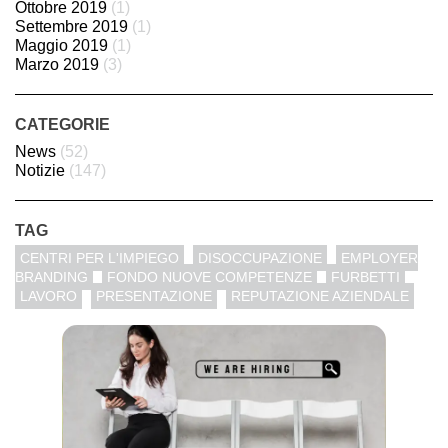
Ottobre 2019
(1)
Settembre 2019
(1)
Maggio 2019
(1)
Marzo 2019
(3)
CATEGORIE
News
(52)
Notizie
(147)
TAG
CENTRI PER L'IMPIEGO
DISOCCUPAZIONE
EMPLOYER
BRANDING
FONDO NUOVE COMPETENZE
FURBETTI
LAVORO
PRESENTAZIONE
REPUTAZIONE AZIENDALE