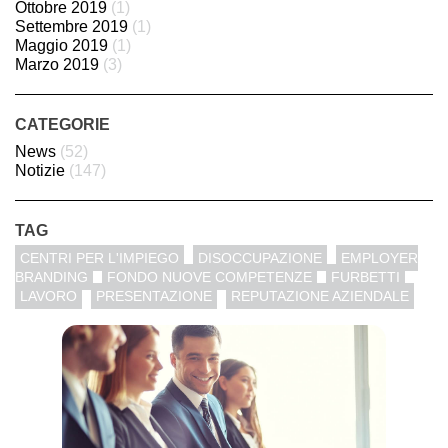
Ottobre 2019
(1)
Settembre 2019
(1)
Maggio 2019
(1)
Marzo 2019
(3)
CATEGORIE
News
(52)
Notizie
(147)
TAG
CENTRI PER L'IMPIEGO
DISOCCUPAZIONE
EMPLOYER
BRANDING
FONDO NUOVE COMPETENZE
FURBETTI
LAVORO
PRESENTAZIONE
REPUTAZIONE AZIENDALE