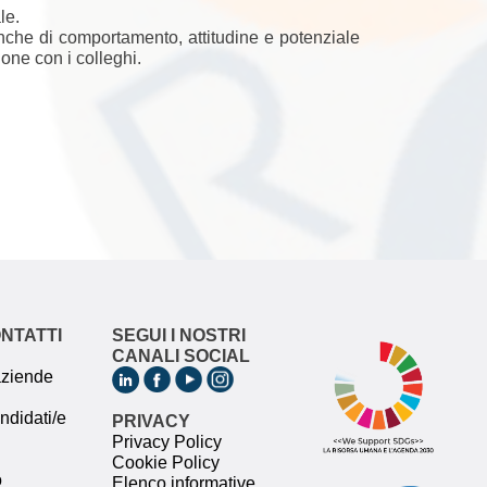
le.
anche di comportamento, attitudine e potenziale
ione con i colleghi.
ONTATTI
SEGUI I NOSTRI
CANALI SOCIAL
 aziende
andidati/e
PRIVACY
Privacy Policy
Cookie Policy
o
Elenco informative