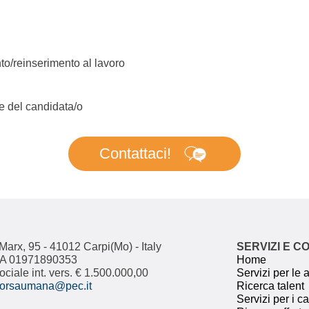
nto/reinserimento al lavoro
e del candidata/o
Contattaci!
Marx, 95 - 41012 Carpi(Mo) - Italy
SERVIZI E C
IVA 01971890353
Home
ociale int. vers. € 1.500.000,00
Servizi per le
isorsaumana@pec.it
Ricerca talent
Servizi per i c