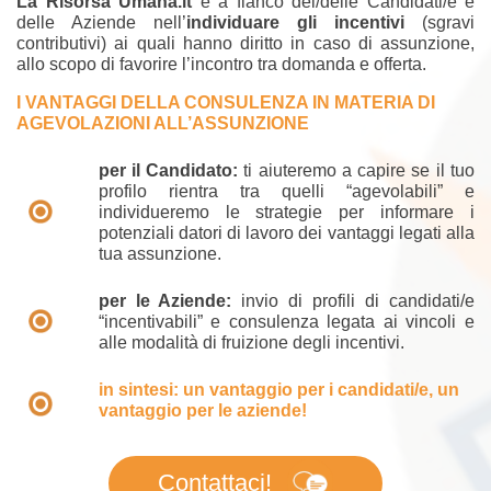
La Risorsa Umana.it
è a fianco dei/delle Candidati/e e
delle Aziende nell’
individuare gli incentivi
(sgravi
contributivi) ai quali hanno diritto in caso di assunzione,
allo scopo di favorire l’incontro tra domanda e offerta.
I VANTAGGI DELLA CONSULENZA IN MATERIA DI
AGEVOLAZIONI ALL’ASSUNZIONE
per il Candidato:
ti aiuteremo a capire se il tuo
profilo rientra tra quelli “agevolabili” e
individueremo le strategie per informare i
potenziali datori di lavoro dei vantaggi legati alla
tua assunzione.
per le Aziende:
invio di profili di candidati/e
“incentivabili” e consulenza legata ai vincoli e
alle modalità di fruizione degli incentivi.
in sintesi:
un vantaggio per i candidati/e, un
vantaggio per le aziende!
Contattaci!