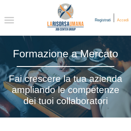
Skip
to
content
Registrati
Accedi
Formazione a Mercato
Fai crescere la tua azienda
ampliando le competenze
dei tuoi collaboratori