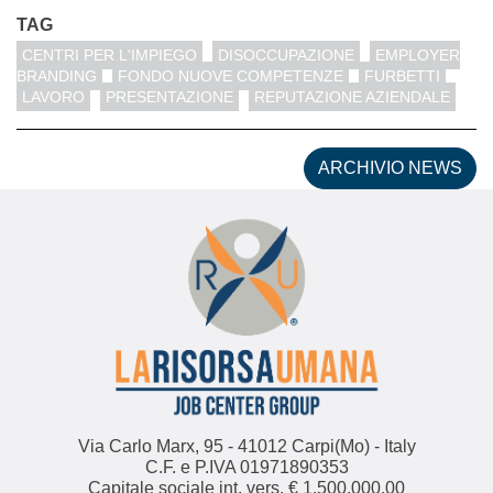
TAG
CENTRI PER L'IMPIEGO
DISOCCUPAZIONE
EMPLOYER
BRANDING
FONDO NUOVE COMPETENZE
FURBETTI
LAVORO
PRESENTAZIONE
REPUTAZIONE AZIENDALE
ARCHIVIO NEWS
Via Carlo Marx, 95 - 41012 Carpi(Mo) - Italy
C.F. e P.IVA 01971890353
Capitale sociale int. vers. € 1.500.000,00