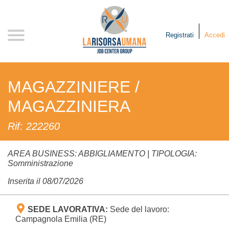
Skip
to
content
Registrati
Accedi
MAGAZZINIERE /
MAGAZZINIERA
Rif: 222260
AREA BUSINESS: ABBIGLIAMENTO | TIPOLOGIA:
Somministrazione
Inserita il 08/07/2026
SEDE LAVORATIVA:
Sede del lavoro:
Campagnola Emilia (RE)