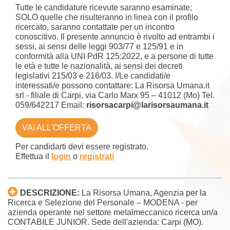
Tutte le candidature ricevute saranno esaminate;
SOLO quelle che risulteranno in linea con il profilo
ricercato, saranno contattate per un incontro
conoscitivo. Il presente annuncio è rivolto ad entrambi i
sessi, ai sensi delle leggi 903/77 e 125/91 e in
conformità alla UNI PdR 125:2022, e a persone di tutte
le età e tutte le nazionalità, ai sensi dei decreti
legislativi 215/03 e 216/03. I/Le candidati/e
interessati/e possono contattare: La Risorsa Umana.it
srl - filiale di Carpi, via Carlo Marx 95 – 41012 (Mo) Tel.
059/642217 Email:
risorsacarpi@larisorsaumana.it
VAI ALL'OFFERTA
Per candidarti devi essere registrato.
Effettua il
login
o
registrati
DESCRIZIONE:
La Risorsa Umana, Agenzia per la
Ricerca e Selezione del Personale – MODENA - per
azienda operante nel settore metalmeccanico ricerca un/a
CONTABILE JUNIOR. Sede dell'azienda: Carpi (MO).