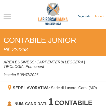
Skip
to
content
Registrati
Accedi
CONTABILE JUNIOR
Rif: 222258
AREA BUSINESS: CARPENTERIA LEGGERA |
TIPOLOGIA: Permanent
Inserita il 08/07/2026
SEDE LAVORATIVA:
Sede di Lavoro: Carpi (MO)
1
CONTABILE
NUM. CANDIDATI: