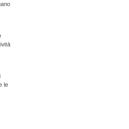
gano
e
ività
i
e le