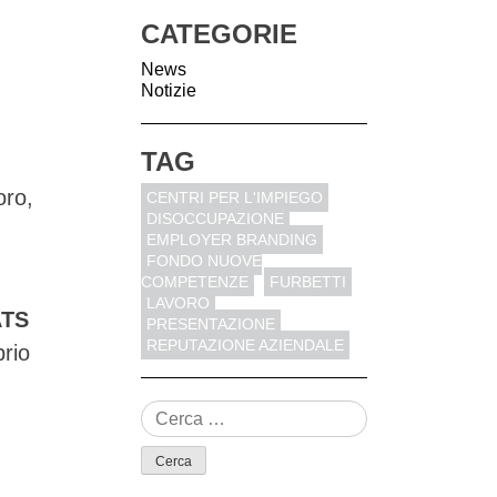
CATEGORIE
News
Notizie
TAG
oro,
CENTRI PER L'IMPIEGO
DISOCCUPAZIONE
EMPLOYER BRANDING
FONDO NUOVE
COMPETENZE
FURBETTI
LAVORO
ATS
PRESENTAZIONE
REPUTAZIONE AZIENDALE
prio